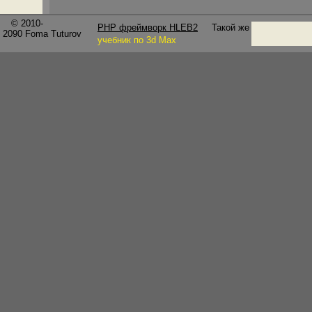
© 2010-
PHP фреймворк HLEB2
Такой же
2090
Foma Tuturov
учебник по 3d Max