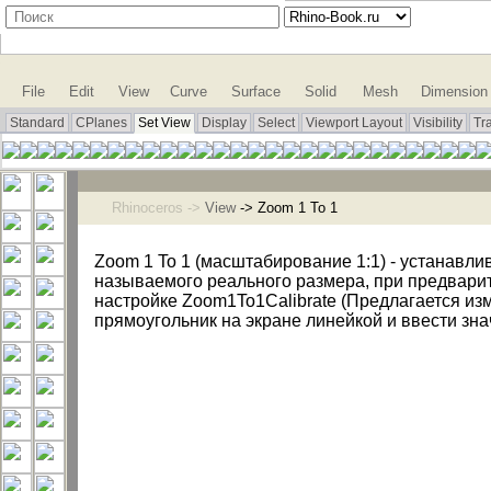
File
Edit
View
Curve
Surface
Solid
Mesh
Dimension
Standard
CPlanes
Set View
Display
Select
Viewport Layout
Visibility
Tr
Rhinoceros ->
View
-> Zoom 1 To 1
Zoom 1 To 1 (масштабирование 1:1) - устанавли
называемого реального размера, при предвари
настройке Zoom1To1Calibrate (Предлагается из
прямоугольник на экране линейкой и ввести зна