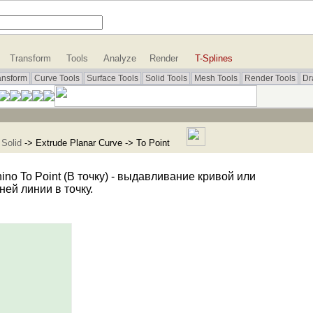
Transform
Tools
Analyze
Render
T-Splines
ansform
Curve Tools
Surface Tools
Solid Tools
Mesh Tools
Render Tools
Dr
>
Solid
-> Extrude Planar Curve -> To Point
To Point (В точку) - выдавливание кривой или
ей линии в точку.