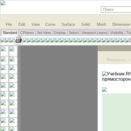
File
Edit
View
Curve
Surface
Solid
Mesh
Dimension
Standard
CPlanes
Set View
Display
Select
Viewport Layout
Visibility
Tr
Rhinoceros -
прямосторонн