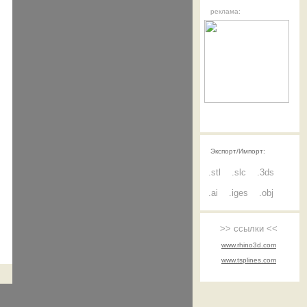
реклама:
Экспорт/Импорт:
.stl
.slc
.3ds
.ai
.iges
.obj
>> ссылки <<
www.rhino3d.com
www.tsplines.com