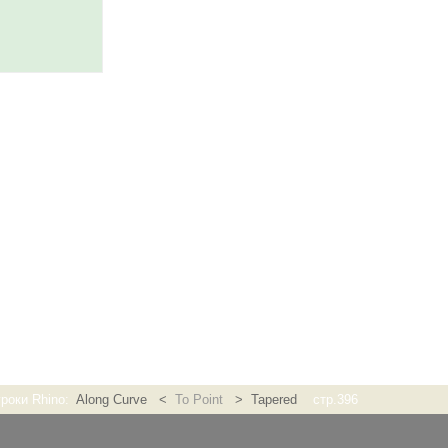
уроки Rhino:
Along Curve <
To Point
> Tapered
стр.396