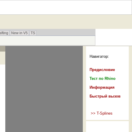
afting
New in V5
TS
Навигатор:
Предисловие
Тест по Rhino
Информация
Быстрый вызов
>> T-Splines