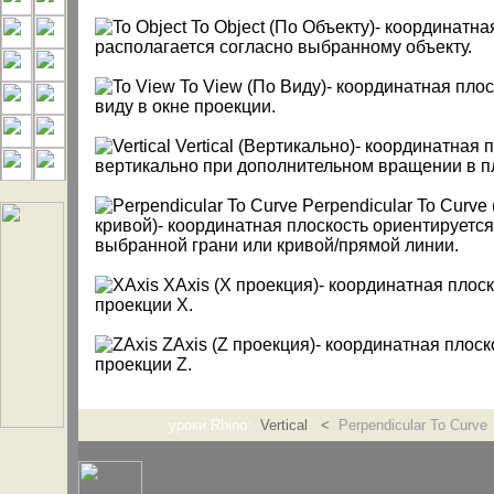
To Object (По Объекту)- координатна
располагается согласно выбранному объекту.
To View (По Виду)- координатная пло
виду в окне проекции.
Vertical (Вертикально)- координатная 
вертикально при дополнительном вращении в п
Perpendicular To Curv
кривой)- координатная плоскость ориентируетс
выбранной грани или кривой/прямой линии.
XAxis (X проекция)- координатная плос
проекции X.
ZAxis (Z проекция)- координатная плос
проекции Z.
уроки Rhino:
Vertical <
Perpendicular To Curve