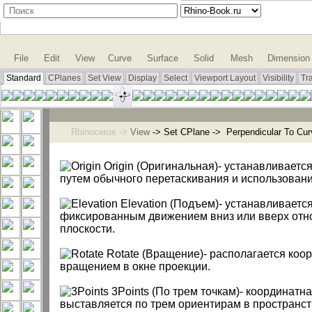
File
Edit
View
Curve
Surface
Solid
Mesh
Dimension
Standard
CPlanes
Set View
Display
Select
Viewport Layout
Visibility
Tr
Rhinoceros ->
View
-> Set CPlane -> Perpendicular To Cur
Origin (Оригинальная)- устанавливаетс
путем обычного перетаскивания и использовани
Elevation (Подъем)- устанавливаетс
фиксированным движением вниз или вверх отн
плоскости.
Rotate (Вращение)- располагается коо
вращением в окне проекции.
3Points (По трем точкам)- координатн
выставляется по трем ориентирам в пространст