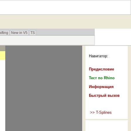
afting
New in V5
TS
Навигатор:
Предисловие
Тест по Rhino
и
Информация
Быстрый вызов
>> T-Splines