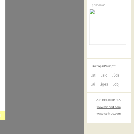
реклама:
Экспорт/Импорт:
.stl
.slc
.3ds
.ai
.iges
.obj
>> ссылки <<
www.rhino3d.com
www.tsplines.com
4