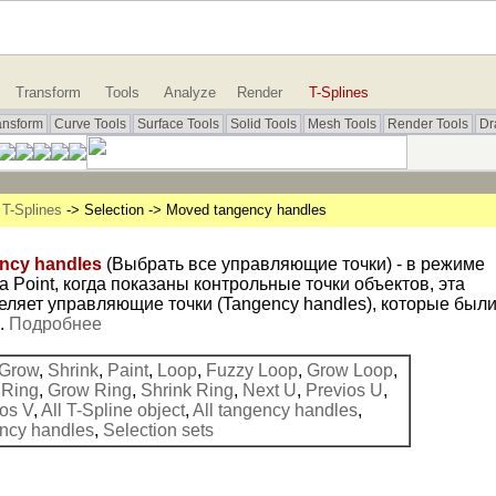
Transform
Tools
Analyze
Render
T-Splines
ansform
Curve Tools
Surface Tools
Solid Tools
Mesh Tools
Render Tools
Dr
>
T-Splines
-> Selection -> Moved tangency handles
ncy handles
(Выбрать все управляющие точки) - в режиме
 Point, когда показаны контрольные точки объектов, эта
ляет управляющие точки (Tangency handles), которые был
.
Подробнее
Grow
,
Shrink
,
Paint
,
Loop
,
Fuzzy Loop
,
Grow Loop
,
,
Ring
,
Grow Ring
,
Shrink Ring
,
Next U
,
Previos U
,
os V
,
All T-Spline object
,
All tangency handles
,
ncy handles
,
Selection sets