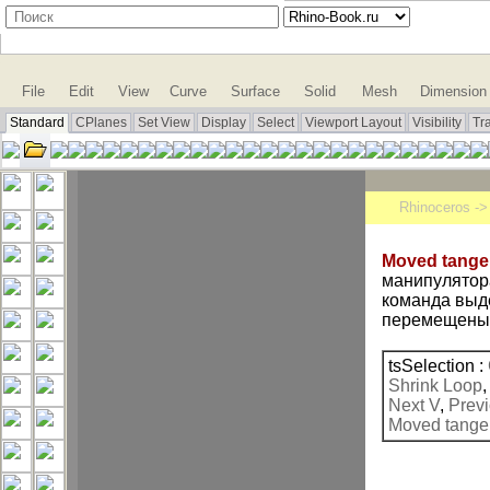
File
Edit
View
Curve
Surface
Solid
Mesh
Dimension
Standard
CPlanes
Set View
Display
Select
Viewport Layout
Visibility
Tr
Rhinoceros -
Moved tange
манипулятора
команда выде
перемещены
tsSelection :
Shrink Loop
Next V
,
Previ
Moved tange