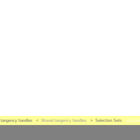
l tangency handles <
Moved tangency handles
> Selection Sets
стр.66