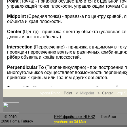
Point
(Точка) - привязка осуществляется к отдельной точ
управляющей точке плоскости, управляющим точкам
Ca
Midpoint
(Средняя точка) - привязка по центру кривой, 
объекта и края плоскости.
Center
(Центр) - привязка к центру объекта (условная 
длины и высоты объекта).
Intersection
(Пересечение) - привязка к видимому в тек
проекции пересечению взятых в различных комбинациях
рёбер объекта и краёв плоскостей.
Perpendicular To
(Перпендикулярно) - при построении 
многоугольников осуществляет возможность перпендик
привязки к кривым или граням других объектов.
Tangent To
(Тангенс) - при построении любых линий и 
позволяет привязываться по тангенсу к граням объектов
уроки Rhino:
Point <
Midpoint
> Center
стр.5
кривым.
Quadrant
(Квадрант) - привязка к квадранту плоскости и
PHP фреймворк HLEB2
Такой же
© 2010-
Knot
(Углы кривых и объектов) - привязка к углам, конца
2090
Foma Tuturov
учебник по 3d Max
кривых.