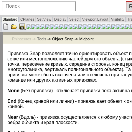
Standard
CPlanes
Set View
Display
Select
Viewport Layout
Visibility
Tr
Rhinoceros ->
Tools
-> Object Snap -> Midpoint
Привязка Snap позволяет точно ориентировать объект 
сетке или местоположению частей другого объекта (стык
точка, пересечение кривых, середина стороны, конец кр
многоугольника, вертикаль полигонального объекта). Та
привязка может быть включена или отключена при запу
команде или других активных привязках.
None
(Без привязки) - отключает привязки пока активна
End
(Конец кривой или линии) - привязывает объект к о
кривой.
Near
(Вдоль) - привязка осуществляется к любому участк
ребра объекта и края плоскости.