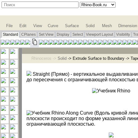
File
Edit
View
Curve
Surface
Solid
Mesh
Dimension
Standard
CPlanes
Set View
Display
Select
Viewport Layout
Visibility
Tr
Rhinoceros ->
Solid
-> Extrude Surface to Boundary -> T
Straight (Прямо) - вертикальноe выдавливан
до пересечения с ограничивающей плоскостью в
Along Curve (Вдоль кривой лин
плоскости происходит по форме указанной лини
ограничивающей плоскостью.