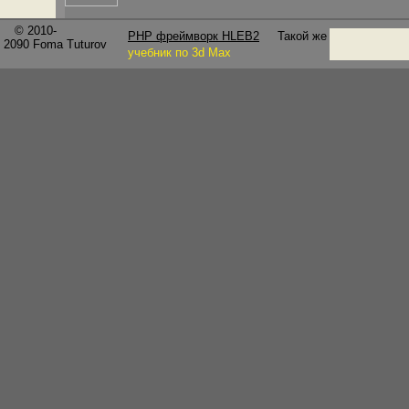
© 2010-
PHP фреймворк HLEB2
Такой же
2090
Foma Tuturov
учебник по 3d Max