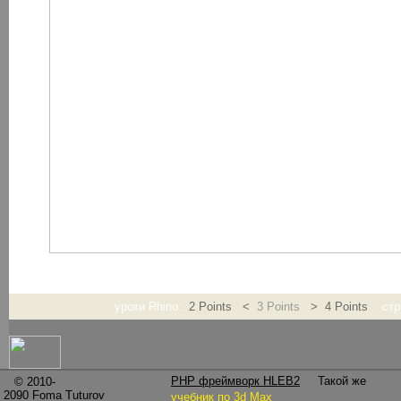
уроки Rhino:
2 Points <
3 Points
> 4 Points
стр
2 Points (По двум точкам)- пост
(шара) по двум противоположным точкам окружности.
PHP фреймворк HLEB2
Такой же
© 2010-
2090
Foma Tuturov
учебник по 3d Max