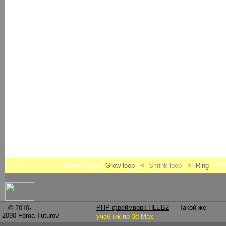
уроки Rhino:
Grow loop <
Shrink loop
> Ring
ст
PHP фреймворк HLEB2
Такой же
© 2010-
2090
Foma Tuturov
учебник по 3d Max