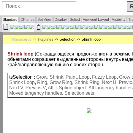
Standard
CPlanes
Set View
Display
Select
Viewport Layout
Visibility
Tr
Rhinoceros ->
T-Splines
-> Selection -> Shrink loop
Shrink loop
(Сокращающееся продолжение)- в режиме
объектами сокращает выделенные стороны внутрь выде
край/направляющую линию c обоих сторон.
tsSelection :
Grow
,
Shrink
,
Paint
,
Loop
,
Fuzzy Loop
,
Grow 
Shrink Loop
,
Ring
,
Grow Ring
,
Shrink Ring
,
Next U
,
Previo
Next V
,
Previos V
,
All T-Spline object
,
All tangency handles
Moved tangency handles
,
Selection sets