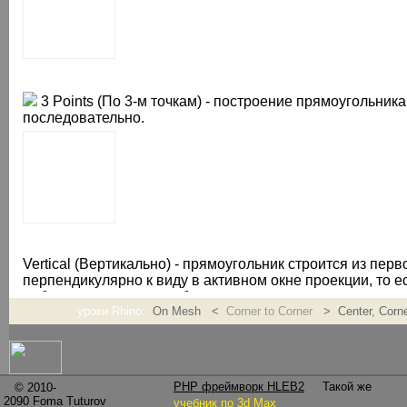
3 Points (По 3-м точкам) - построение прямоугольника
последовательно.
Vertical (Вертикально) - прямоугольник строится из пер
перпендикулярно к виду в активном окне проекции, то ес
наблюдателю или от наблюдателя.
уроки Rhino:
On Mesh <
Corner to Corner
> Center, Corn
PHP фреймворк HLEB2
Такой же
© 2010-
2090
Foma Tuturov
учебник по 3d Max