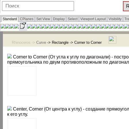
Standard
CPlanes
Set View
Display
Select
Viewport Layout
Visibility
Tr
Rhinoceros ->
Curve
-> Rectangle -> Corner to Corner
Corner to Corner (От угла к углу по диагонали) - постр
прямоугольника по двум противоположным по диагонал
Center, Corner (От центра к углу) - создание прямоуго
к его углу.