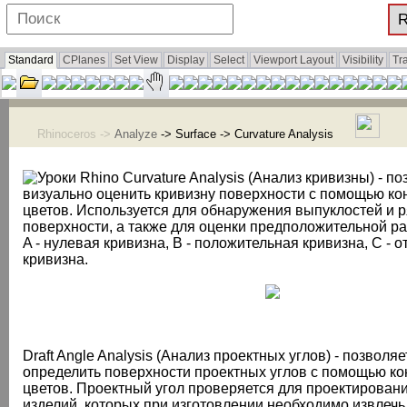
Standard
CPlanes
Set View
Display
Select
Viewport Layout
Visibility
Tr
Rhinoceros ->
Analyze
-> Surface -> Curvature Analysis
Curvature Analysis (Анализ кривизны) - по
визуально оценить кривизну поверхности с помощью ко
цветов. Используется для обнаружения выпуклостей и р
поверхности, а также для оценки предположительной ра
A - нулевая кривизна, B - положительная кривизна, C - 
кривизна.
Draft Angle Analysis (Анализ проектных углов) - позволя
определить поверхности проектных углов с помощью к
цветов. Проектный угол проверяется для проектирован
изделий, которых при изготовлении необходимо извлечь