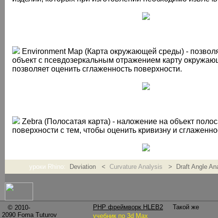
Environment Map (Карта окружающей среды) - позвол
объект с псевдозеркальным отражением карту окружаю
позволяет оценить сглаженность поверхности.
Zebra (Полосатая карта) - наложение на объект поло
поверхности с тем, чтобы оценить кривизну и сглаженно
уроки Rhino:
Deviation <
Curvature Analysis
> Draft Angle An
Points From UV Coordinates (Создать точку в опреде
координат плоскости) - координаты точки вводятся в ко
для оценки положения точки на плоскости.
PHP фреймворк HLEB2
Такой же
© 2010-
2090
Foma Tuturov
учебник по 3d Max