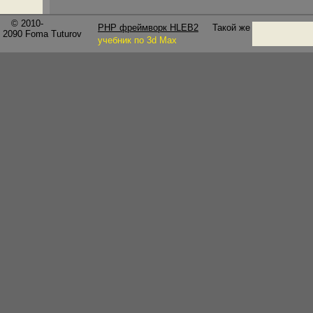
© 2010-
PHP фреймворк HLEB2
Такой же
2090
Foma Tuturov
учебник по 3d Max
Blend Edge (Скругление угла) - скругляет пл
окружностями, отрезая оставшееся.
Разница между Fillet Edge и Blend Edge заключае
основе окружности, а Fillet состоит из тангенса 
Chamfer Edge (Скос угла) - угловые плоскост
плоскостью, образуя скашивание угла.
Wire Cut (Граница отрезания) - отделяет от о
построения тела из кривой линии пересекающей