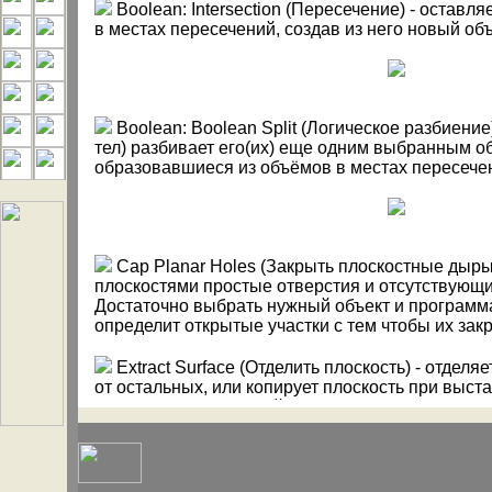
Boolean: Intersection (Пересечение) - оставл
в местах пересечений, создав из него новый объ
Boolean: Boolean Split (Логическое разбиение
тел) разбивает его(их) еще одним выбранным об
образовавшиеся из объёмов в местах пересече
Cap Planar Holes (Закрыть плоскостные дыры
плоскостями простые отверстия и отсутствующи
Достаточно выбрать нужный объект и программ
определит открытые участки с тем чтобы их зак
Extract Surface (Отделить плоскость) - отдел
от остальных, или копирует плоскость при выс
Copy=Yes в командной строке .
Fillet Edge (Сглаживание угла) - создает танг
затем обрезает их и соединяется с исходными п