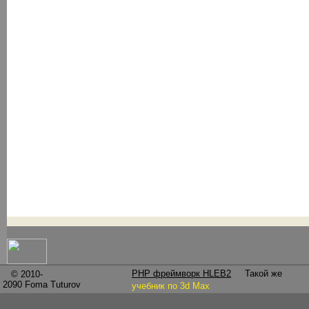
PHP фреймворк HLEB2
Такой же
© 2010-
2090
Foma Tuturov
учебник по 3d Max