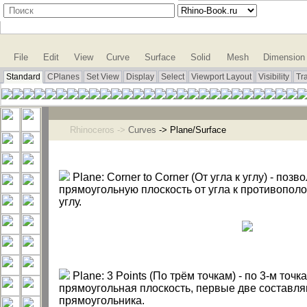
File
Edit
View
Curve
Surface
Solid
Mesh
Dimension
Standard
CPlanes
Set View
Display
Select
Viewport Layout
Visibility
Tr
Rhinoceros ->
Curves
-> Plane/Surface
Plane: Corner to Corner (От угла к углу) - позв
прямоугольную плоскость от угла к противопол
углу.
Plane: 3 Points (По трём точкам) - по 3-м точк
прямоугольная плоскость, первые две составля
прямоугольника.