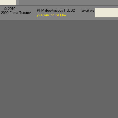
© 2010-
PHP фреймворк HLEB2
Такой же
2090
Foma Tuturov
учебник по 3d Max
Plane: Picture Frame (Пло
создается прямоугольная плоскость на основе 
изображения, последнее применено к плоскости
отображения.
Surface: Straight (Прямо) - выдавлив
происходит прямо вверх или вниз относительно 